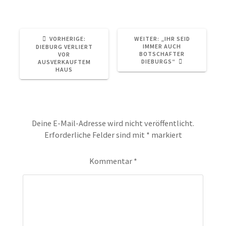
VORHERIGER
NÄCHSTER
VORHERIGE:
WEITER:
„IHR SEID
BEITRAG:
BEITRAG:
IMMER AUCH
DIEBURG VERLIERT
BOTSCHAFTER
VOR
DIEBURGS“
AUSVERKAUFTEM
HAUS
Schreibe einen Kommentar
Deine E-Mail-Adresse wird nicht veröffentlicht.
Erforderliche Felder sind mit
*
markiert
Kommentar
*