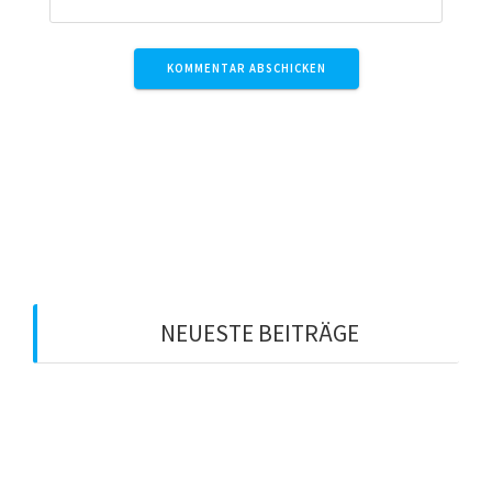
Diese Website verwendet Akismet, um Spam zu
reduzieren.
Erfahre, wie deine Kommentardaten
verarbeitet werden.
NEUESTE BEITRÄGE
Anfängerturnier Freistil in der Gutenberghalle
15.
November 2025
Knappe Niederlage gegen den Meister
26.
Dezember 2022